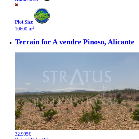
Plot Size
2
10600 m
Terrain for A vendre
Pinoso, Alicante
32.995€