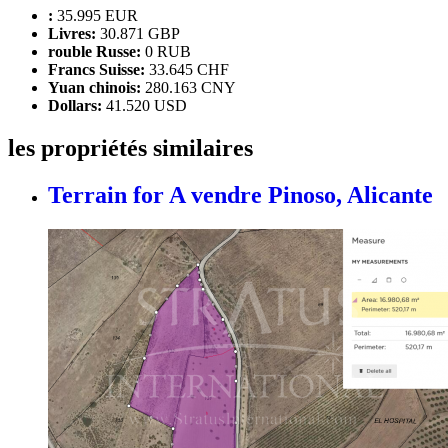
:
35.995 EUR
Livres:
30.871 GBP
rouble Russe:
0 RUB
Francs Suisse:
33.645 CHF
Yuan chinois:
280.163 CNY
Dollars:
41.520 USD
les propriétés similaires
Terrain for A vendre
Pinoso, Alicante