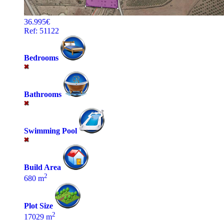
36.995€
Ref: 51122
Bedrooms
Bathrooms
Swimming Pool
Build Area
2
680 m
Plot Size
2
17029 m