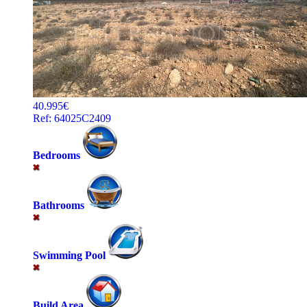
40.995€
Ref: 64025C2409
Bedrooms
Bathrooms
Swimming Pool
Build Area