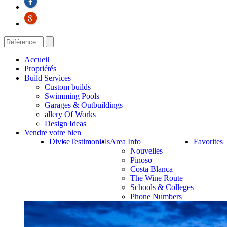
Accueil
Propriétés
Build Services
Custom builds
Swimming Pools
Garages & Outbuildings
allery Of Works
Design Ideas
Vendre votre bien
Divise
Testimonials
Area Info
Favorites
Nouvelles
Pinoso
Costa Blanca
The Wine Route
Schools & Colleges
Phone Numbers