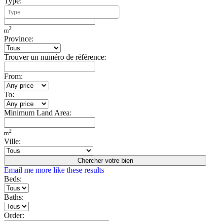
Type:
Minimum Build Area:
2
m
Province:
Trouver un numéro de référence:
From:
To:
Minimum Land Area:
2
m
Ville:
Chercher votre bien
Email me more like these results
Beds:
Baths:
Order: