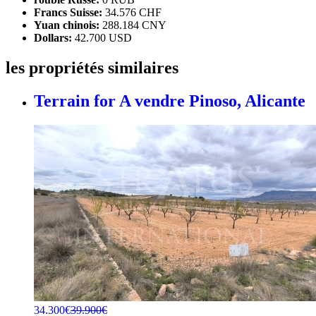
Francs Suisse:
34.576 CHF
Yuan chinois:
288.184 CNY
Dollars:
42.700 USD
les propriétés similaires
Terrain for A vendre
Pinoso, Alicante
34.300€
39.900€