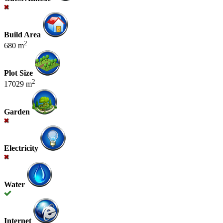
Build Area
2
680 m
Plot Size
2
17029 m
Garden
Electricity
Water
Internet