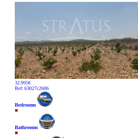
32.995€
Ref: 63027c2606
Bedrooms
Bathrooms