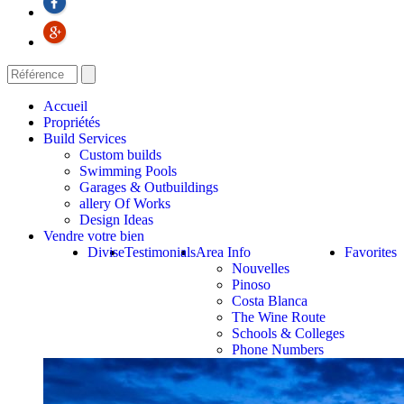
Accueil
Propriétés
Build Services
Custom builds
Swimming Pools
Garages & Outbuildings
allery Of Works
Design Ideas
Vendre votre bien
Divise
Testimonials
Area Info
Favorites
Nouvelles
Pinoso
Costa Blanca
The Wine Route
Schools & Colleges
Phone Numbers