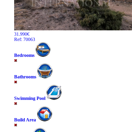
31.990€
Ref: 70063
Bedrooms
Bathrooms
Swimming Pool
Build Area