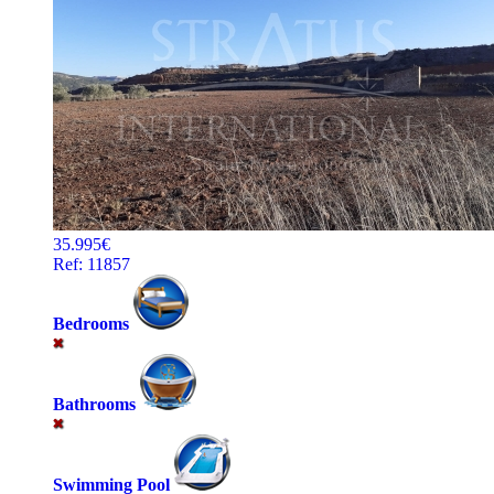
35.995€
Ref: 11857
Bedrooms
Bathrooms
Swimming Pool