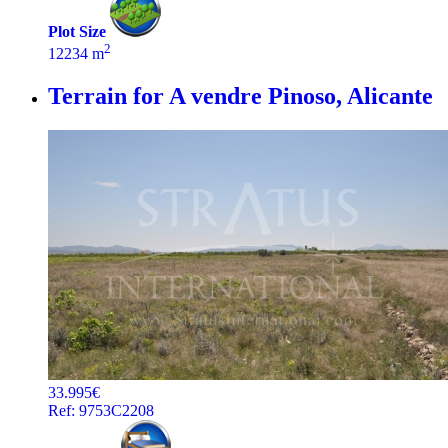
Plot Size
2
12234 m
Terrain for A vendre
Pinoso, Alicante
33.995€
Ref: 9753C2208