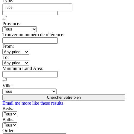
Type:
Minimum Build Area:
2
m
Province:
Trouver un numéro de référence:
From:
To:
Minimum Land Area:
2
m
Ville:
Chercher votre bien
Email me more like these results
Beds:
Baths:
Order: