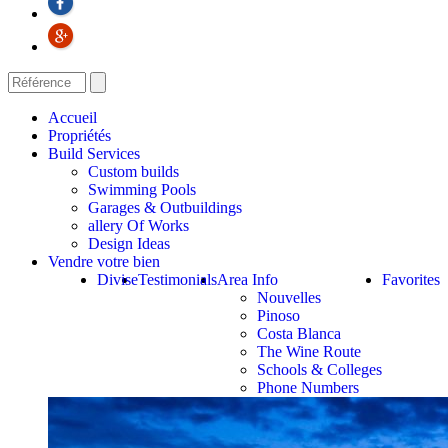
Accueil
Propriétés
Build Services
Custom builds
Swimming Pools
Garages & Outbuildings
allery Of Works
Design Ideas
Vendre votre bien
Divise
Testimonials
Area Info
Favorites
Nouvelles
Pinoso
Costa Blanca
The Wine Route
Schools & Colleges
Phone Numbers