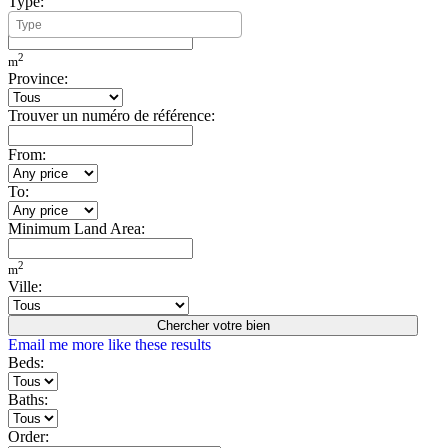
Type:
Minimum Build Area:
2
m
Province:
Trouver un numéro de référence:
From:
To:
Minimum Land Area:
2
m
Ville:
Chercher votre bien
Email me more like these results
Beds:
Baths:
Order: