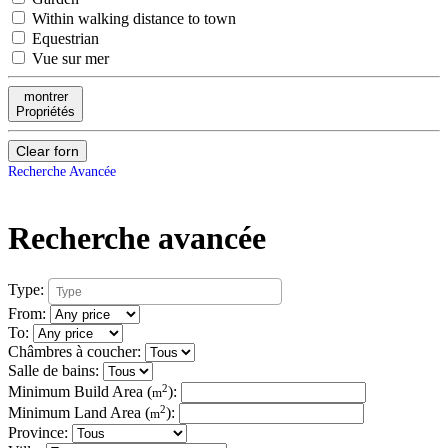
Within walking distance to town
Equestrian
Vue sur mer
montrer
Propriétés
Clear forn
Recherche Avancée
Recherche avancée
Type:
From:
To:
Châmbres à coucher:
Salle de bains:
2
Minimum Build Area (
):
m
2
Minimum Land Area (
):
m
Province: