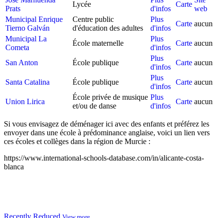
Lycée
Carte
Prats
d'infos
web
Municipal Enrique
Centre public
Plus
Carte
aucun
Tierno Galván
d'éducation des adultes
d'infos
Municipal La
Plus
École maternelle
Carte
aucun
Cometa
d'infos
Plus
San Anton
École publique
Carte
aucun
d'infos
Plus
Santa Catalina
École publique
Carte
aucun
d'infos
École privée de musique
Plus
Union Lirica
Carte
aucun
et/ou de danse
d'infos
Si vous envisagez de déménager ici avec des enfants et préférez les
envoyer dans une école à prédominance anglaise, voici un lien vers
ces écoles et collèges dans la région de Murcie :
https://www.international-schools-database.com/in/alicante-costa-
blanca
Recently Reduced
View more