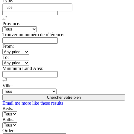
Type:
Minimum Build Area:
2
m
Province:
Trouver un numéro de référence:
From:
To:
Minimum Land Area:
2
m
Ville:
Chercher votre bien
Email me more like these results
Beds:
Baths:
Order: