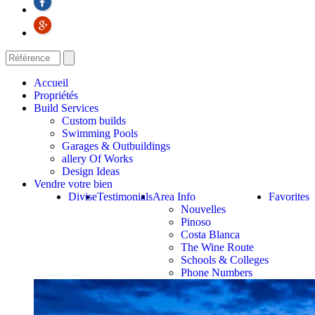
Accueil
Propriétés
Build Services
Custom builds
Swimming Pools
Garages & Outbuildings
allery Of Works
Design Ideas
Vendre votre bien
Divise
Testimonials
Area Info
Favorites
Nouvelles
Pinoso
Costa Blanca
The Wine Route
Schools & Colleges
Phone Numbers