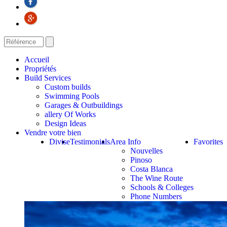
Accueil
Propriétés
Build Services
Custom builds
Swimming Pools
Garages & Outbuildings
allery Of Works
Design Ideas
Vendre votre bien
Divise
Testimonials
Area Info
Favorites
Nouvelles
Pinoso
Costa Blanca
The Wine Route
Schools & Colleges
Phone Numbers