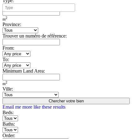
Type:
Minimum Build Area:
2
m
Province:
Trouver un numéro de référence:
From:
To:
Minimum Land Area:
2
m
Ville:
Chercher votre bien
Email me more like these results
Beds:
Baths:
Order: