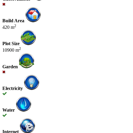
Build Area
2
420 m
Plot Size
2
10900 m
Garden
Electricity
Water
Internet