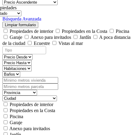
piedades
Búsqueda Avanzada
Limpiar formulario
Propiedades de interior
Propiedades en la Costa
Piscina
Garaje
Anexo para invitados
Jardín
A poca distancia
de la ciudad
Ecuestre
Vistas al mar
Propiedades de interior
Propiedades en la Costa
Piscina
Garaje
Anexo para invitados
Jardín