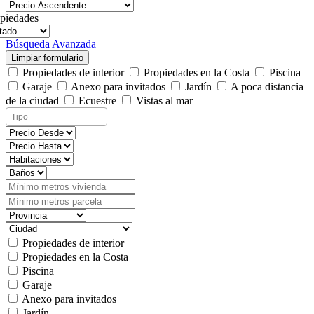
piedades
Búsqueda Avanzada
Limpiar formulario
Propiedades de interior
Propiedades en la Costa
Piscina
Garaje
Anexo para invitados
Jardín
A poca distancia
de la ciudad
Ecuestre
Vistas al mar
Propiedades de interior
Propiedades en la Costa
Piscina
Garaje
Anexo para invitados
Jardín