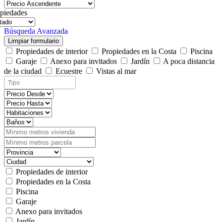
piedades
Búsqueda Avanzada
Limpiar formulario
Propiedades de interior
Propiedades en la Costa
Piscina
Garaje
Anexo para invitados
Jardín
A poca distancia
de la ciudad
Ecuestre
Vistas al mar
Propiedades de interior
Propiedades en la Costa
Piscina
Garaje
Anexo para invitados
Jardín