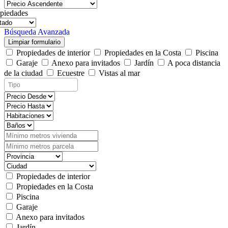
piedades
Búsqueda Avanzada
Limpiar formulario
Propiedades de interior
Propiedades en la Costa
Piscina
Garaje
Anexo para invitados
Jardín
A poca distancia
de la ciudad
Ecuestre
Vistas al mar
Propiedades de interior
Propiedades en la Costa
Piscina
Garaje
Anexo para invitados
Jardín