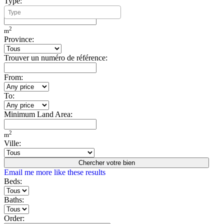
Type:
Minimum Build Area:
2
m
Province:
Trouver un numéro de référence:
From:
To:
Minimum Land Area:
2
m
Ville:
Chercher votre bien
Email me more like these results
Beds:
Baths:
Order: