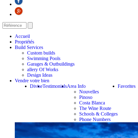
Accueil
Propriétés
Build Services
Custom builds
Swimming Pools
Garages & Outbuildings
allery Of Works
Design Ideas
Vendre votre bien
Divise
Testimonials
Area Info
Favorites
Nouvelles
Pinoso
Costa Blanca
The Wine Route
Schools & Colleges
Phone Numbers