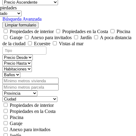
piedades
Búsqueda Avanzada
Limpiar formulario
Propiedades de interior
Propiedades en la Costa
Piscina
Garaje
Anexo para invitados
Jardín
A poca distancia
de la ciudad
Ecuestre
Vistas al mar
Propiedades de interior
Propiedades en la Costa
Piscina
Garaje
Anexo para invitados
Jardín