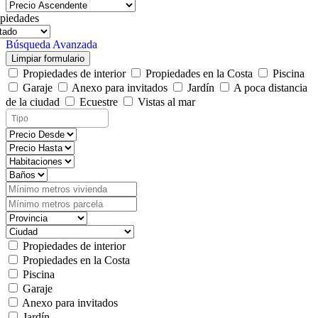
piedades
Búsqueda Avanzada
Limpiar formulario
Propiedades de interior
Propiedades en la Costa
Piscina
Garaje
Anexo para invitados
Jardín
A poca distancia
de la ciudad
Ecuestre
Vistas al mar
Propiedades de interior
Propiedades en la Costa
Piscina
Garaje
Anexo para invitados
Jardín