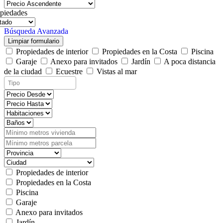
piedades
Búsqueda Avanzada
Limpiar formulario
Propiedades de interior
Propiedades en la Costa
Piscina
Garaje
Anexo para invitados
Jardín
A poca distancia
de la ciudad
Ecuestre
Vistas al mar
Propiedades de interior
Propiedades en la Costa
Piscina
Garaje
Anexo para invitados
Jardín