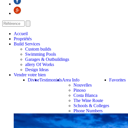
Accueil
Propriétés
Build Services
Custom builds
Swimming Pools
Garages & Outbuildings
allery Of Works
Design Ideas
Vendre votre bien
Divise
Testimonials
Area Info
Favorites
Nouvelles
Pinoso
Costa Blanca
The Wine Route
Schools & Colleges
Phone Numbers