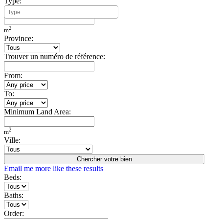
Type:
Minimum Build Area:
2
m
Province:
Trouver un numéro de référence:
From:
To:
Minimum Land Area:
2
m
Ville:
Chercher votre bien
Email me more like these results
Beds:
Baths:
Order: