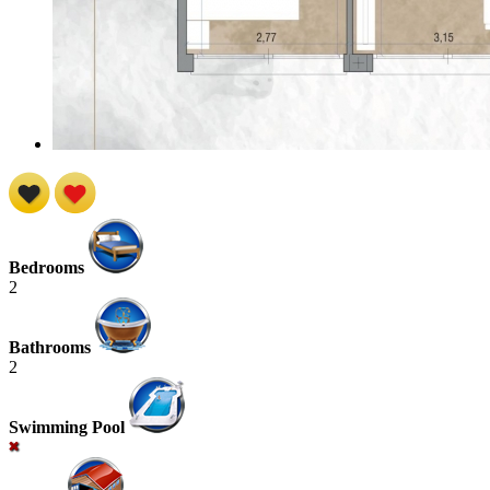
Bedrooms
2
Bathrooms
2
Swimming Pool