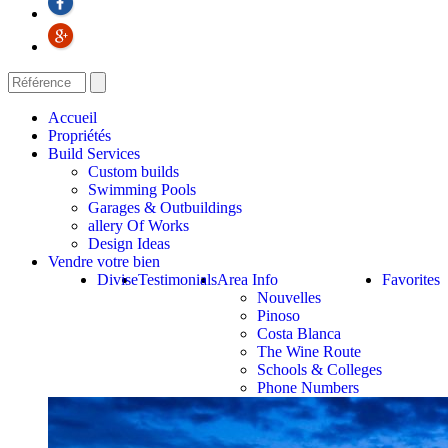
Accueil
Propriétés
Build Services
Custom builds
Swimming Pools
Garages & Outbuildings
allery Of Works
Design Ideas
Vendre votre bien
Divise
Testimonials
Area Info
Favorites
Nouvelles
Pinoso
Costa Blanca
The Wine Route
Schools & Colleges
Phone Numbers