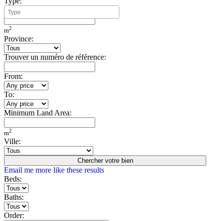
Type:
Minimum Build Area:
2
m
Province:
Trouver un numéro de référence:
From:
To:
Minimum Land Area:
2
m
Ville:
Chercher votre bien
Email me more like these results
Beds:
Baths:
Order: