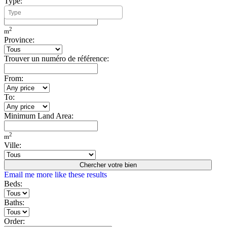
Type:
Minimum Build Area:
2
m
Province:
Trouver un numéro de référence:
From:
To:
Minimum Land Area:
2
m
Ville:
Chercher votre bien
Email me more like these results
Beds:
Baths:
Order: