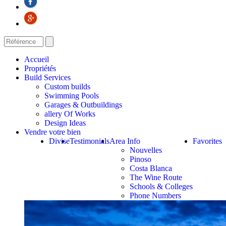
Accueil
Propriétés
Build Services
Custom builds
Swimming Pools
Garages & Outbuildings
allery Of Works
Design Ideas
Vendre votre bien
Divise
Testimonials
Area Info
Favorites
Nouvelles
Pinoso
Costa Blanca
The Wine Route
Schools & Colleges
Phone Numbers