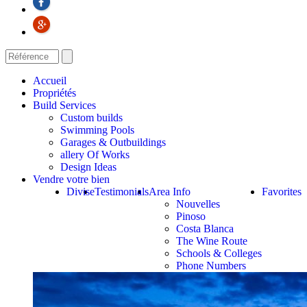
Accueil
Propriétés
Build Services
Custom builds
Swimming Pools
Garages & Outbuildings
allery Of Works
Design Ideas
Vendre votre bien
Divise
Testimonials
Area Info
Favorites
Nouvelles
Pinoso
Costa Blanca
The Wine Route
Schools & Colleges
Phone Numbers