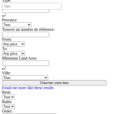
Type:
Minimum Build Area:
2
m
Province:
Trouver un numéro de référence:
From:
To:
Minimum Land Area:
2
m
Ville:
Chercher votre bien
Email me more like these results
Beds:
Baths:
Order: