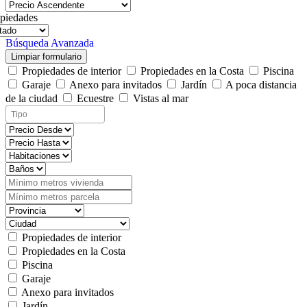
piedades
Búsqueda Avanzada
Limpiar formulario
Propiedades de interior
Propiedades en la Costa
Piscina
Garaje
Anexo para invitados
Jardín
A poca distancia
de la ciudad
Ecuestre
Vistas al mar
Propiedades de interior
Propiedades en la Costa
Piscina
Garaje
Anexo para invitados
Jardín