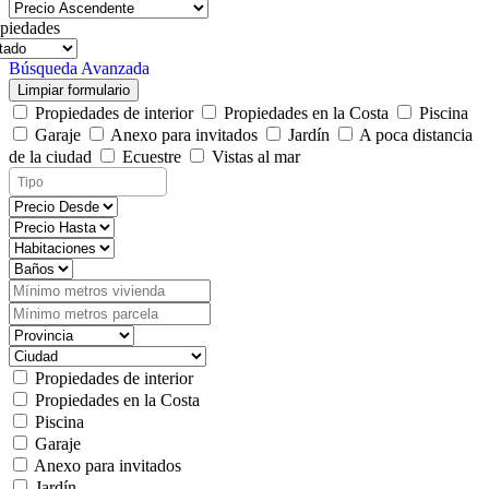
piedades
Búsqueda Avanzada
Limpiar formulario
Propiedades de interior
Propiedades en la Costa
Piscina
Garaje
Anexo para invitados
Jardín
A poca distancia
de la ciudad
Ecuestre
Vistas al mar
Propiedades de interior
Propiedades en la Costa
Piscina
Garaje
Anexo para invitados
Jardín