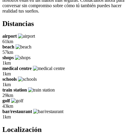
nosotros estás en las manos más seguras. Contáctanos ahora para
conversar sin compromiso sobre cómo tú también puedes hacer
realidad tus sueños.
Distancias
airport
61km
beach
57km
shops
1km
medical centre
1km
schools
1km
train station
29km
golf
43km
bar/restaurant
1km
Localización