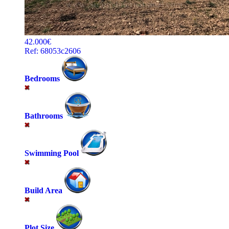
42.000€
Ref: 68053c2606
Bedrooms
Bathrooms
Swimming Pool
Build Area
Plot Size