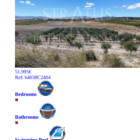
51.995€
Ref: 64038C2404
Bedrooms
Bathrooms
Swimming Pool