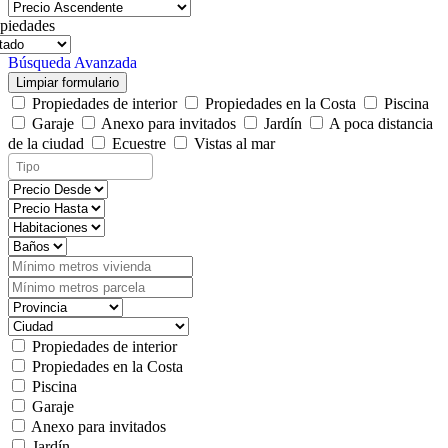
piedades
Búsqueda Avanzada
Limpiar formulario
Propiedades de interior
Propiedades en la Costa
Piscina
Garaje
Anexo para invitados
Jardín
A poca distancia
de la ciudad
Ecuestre
Vistas al mar
Propiedades de interior
Propiedades en la Costa
Piscina
Garaje
Anexo para invitados
Jardín