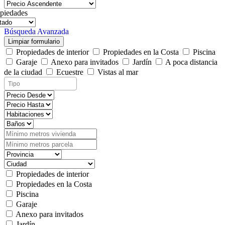
piedades
Búsqueda Avanzada
Limpiar formulario
Propiedades de interior
Propiedades en la Costa
Piscina
Garaje
Anexo para invitados
Jardín
A poca distancia
de la ciudad
Ecuestre
Vistas al mar
Propiedades de interior
Propiedades en la Costa
Piscina
Garaje
Anexo para invitados
Jardín