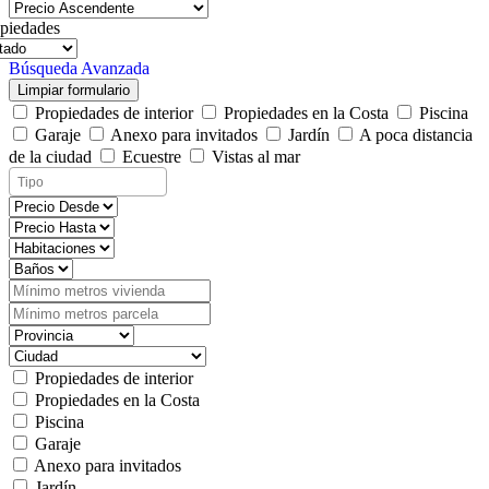
piedades
Búsqueda Avanzada
Limpiar formulario
Propiedades de interior
Propiedades en la Costa
Piscina
Garaje
Anexo para invitados
Jardín
A poca distancia
de la ciudad
Ecuestre
Vistas al mar
Propiedades de interior
Propiedades en la Costa
Piscina
Garaje
Anexo para invitados
Jardín