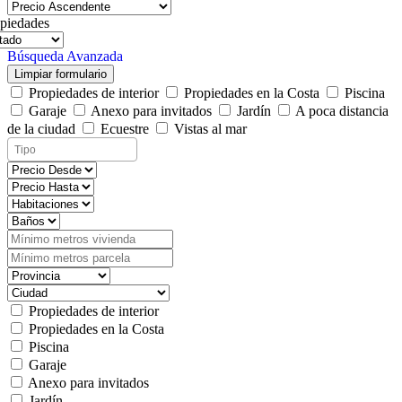
piedades
Búsqueda Avanzada
Limpiar formulario
Propiedades de interior
Propiedades en la Costa
Piscina
Garaje
Anexo para invitados
Jardín
A poca distancia
de la ciudad
Ecuestre
Vistas al mar
Propiedades de interior
Propiedades en la Costa
Piscina
Garaje
Anexo para invitados
Jardín