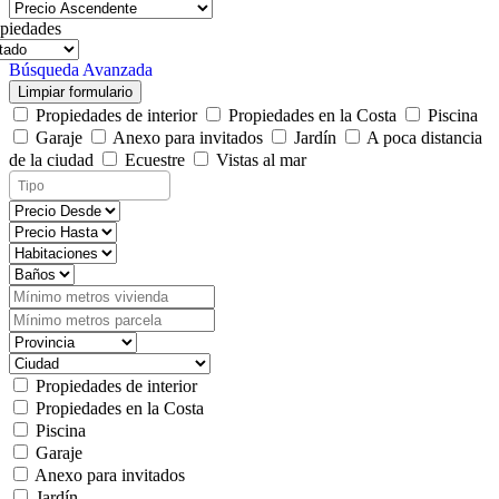
piedades
Búsqueda Avanzada
Limpiar formulario
Propiedades de interior
Propiedades en la Costa
Piscina
Garaje
Anexo para invitados
Jardín
A poca distancia
de la ciudad
Ecuestre
Vistas al mar
Propiedades de interior
Propiedades en la Costa
Piscina
Garaje
Anexo para invitados
Jardín