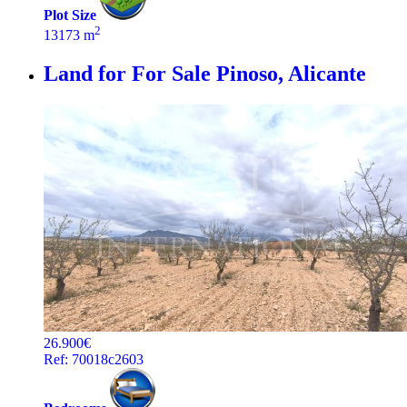
Plot Size
2
13173 m
Land for For Sale
Pinoso, Alicante
26.900€
Ref: 70018c2603