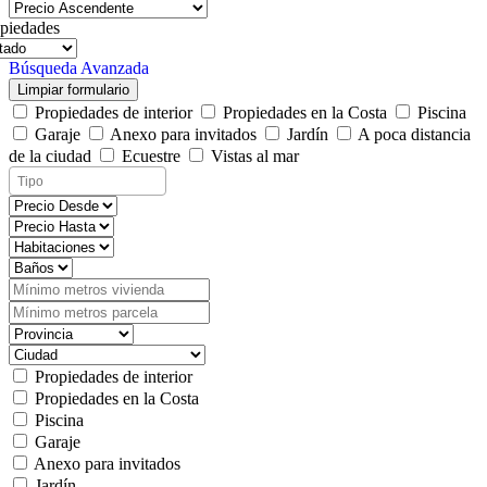
piedades
Búsqueda Avanzada
Limpiar formulario
Propiedades de interior
Propiedades en la Costa
Piscina
Garaje
Anexo para invitados
Jardín
A poca distancia
de la ciudad
Ecuestre
Vistas al mar
Propiedades de interior
Propiedades en la Costa
Piscina
Garaje
Anexo para invitados
Jardín