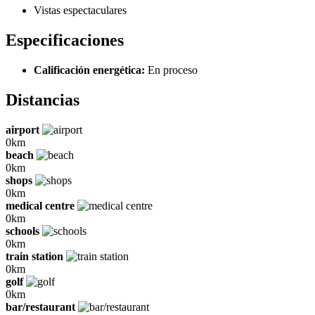
Vistas espectaculares
Especificaciones
Calificación energética:
En proceso
Distancias
airport
0km
beach
0km
shops
0km
medical centre
0km
schools
0km
train station
0km
golf
0km
bar/restaurant