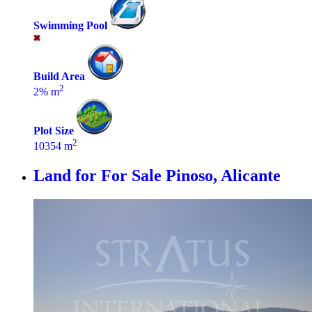
Swimming Pool
Build Area
2
2% m
Plot Size
2
10354 m
Land for For Sale
Pinoso, Alicante