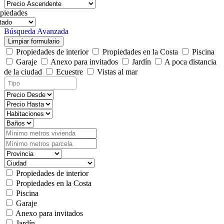
piedades
Búsqueda Avanzada
Limpiar formulario
Propiedades de interior
Propiedades en la Costa
Piscina
Garaje
Anexo para invitados
Jardín
A poca distancia
de la ciudad
Ecuestre
Vistas al mar
Propiedades de interior
Propiedades en la Costa
Piscina
Garaje
Anexo para invitados
Jardín