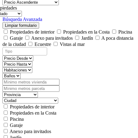
piedades
Búsqueda Avanzada
Limpiar formulario
Propiedades de interior
Propiedades en la Costa
Piscina
Garaje
Anexo para invitados
Jardín
A poca distancia
de la ciudad
Ecuestre
Vistas al mar
Propiedades de interior
Propiedades en la Costa
Piscina
Garaje
Anexo para invitados
Jardín