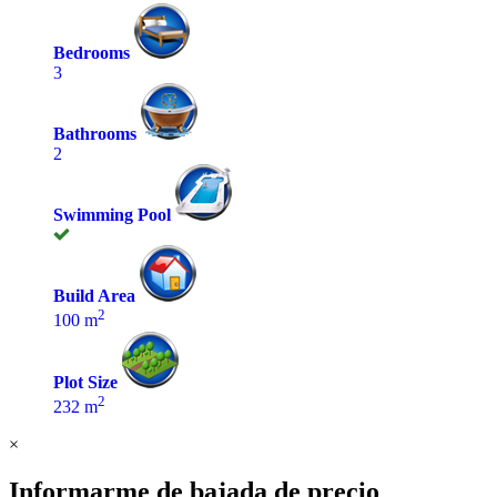
Bedrooms
3
Bathrooms
2
Swimming Pool
Build Area
2
100 m
Plot Size
2
232 m
×
Informarme de bajada de precio