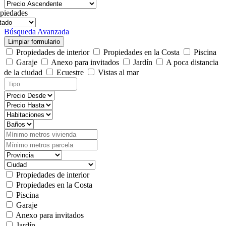
piedades
Búsqueda Avanzada
Limpiar formulario
Propiedades de interior
Propiedades en la Costa
Piscina
Garaje
Anexo para invitados
Jardín
A poca distancia
de la ciudad
Ecuestre
Vistas al mar
Propiedades de interior
Propiedades en la Costa
Piscina
Garaje
Anexo para invitados
Jardín