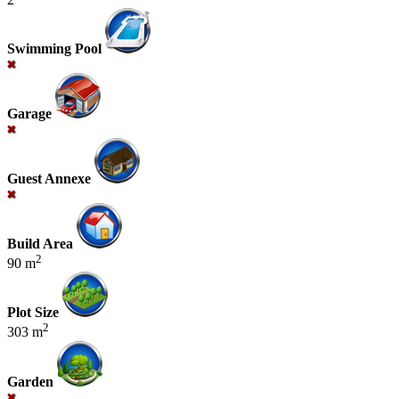
Swimming Pool
Garage
Guest Annexe
Build Area
2
90 m
Plot Size
2
303 m
Garden