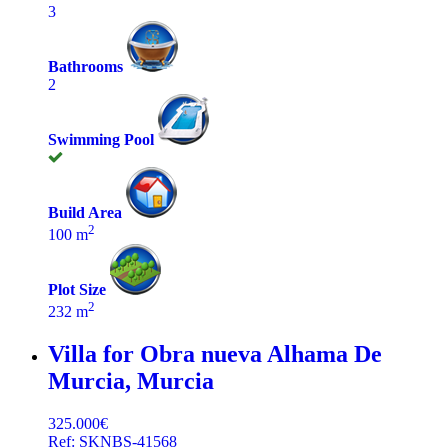
3
Bathrooms
2
Swimming Pool
Build Area
2
100 m
Plot Size
2
232 m
Villa for Obra nueva
Alhama De
Murcia, Murcia
325.000€
Ref: SKNBS-41568