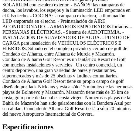
SOLARIUM con escalera exterior. - BAÑOS: las mamparas de
ducha, los lavabos, los espejos y la iluminación LED empotrada en
el falso techo. - COCINA: la campana extractora, la iluminación
LED empotrada en el techo. - Preinstalación de AIRE
ACONDICIONADO. - ARMARIOS EMPOTRADOS forrados. -
PERSIANAS ELÉCTRICAS. - Sistema de AEROTERMIA. -
INSTALACIÓN DE SUAVIZADOR DE AGUA. - PUNTO DE
CARGA para instalación de VEHÍCULOS ELÉCTRICOS E
HÍBRIDOS. Situado en el complejo privado y cerrado de golf de
Condado de Alhama, entre Alhama de Murcia y Mazarrón.
Condado de Alhama Golf Resort es un fantástico Resort de Golf
con muchas instalaciones y servicios . Un centro comercial, un
centro deportivo, una gran variedad de bares y restaurantes,
supermercados y más de 25 piscinas y jardines comunitarios.
Condado de Alhama Golf Resort tiene su propio campo de golf
diseñado por Jack Nicklaus y está a sólo 15 minutos de las hermosas
playas de Bolnuevo y Mazarrón. Mazarrón tiene más de 35 km de
costa, gran parte de la cual es costa virgen. Numerosas playas de la
Bahía de Mazarrón han sido galardonadas con la Bandera Azul por
su calidad. Condado de Alhama Golf Resort está a sólo 20 minutos
del nuevo Aeropuerto Internacional de Corvera.
Especificaciones