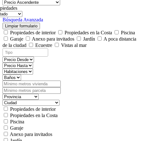
piedades
Búsqueda Avanzada
Limpiar formulario
Propiedades de interior
Propiedades en la Costa
Piscina
Garaje
Anexo para invitados
Jardín
A poca distancia
de la ciudad
Ecuestre
Vistas al mar
Propiedades de interior
Propiedades en la Costa
Piscina
Garaje
Anexo para invitados
Jardín