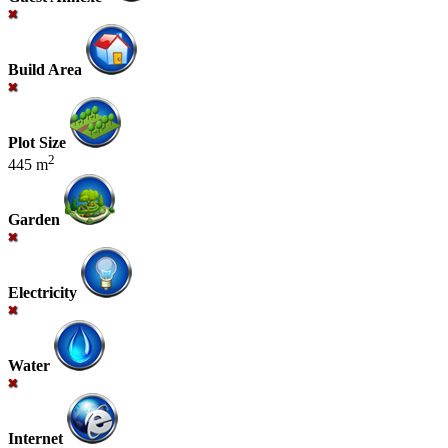
Build Area
Plot Size
2
445 m
Garden
Electricity
Water
Internet