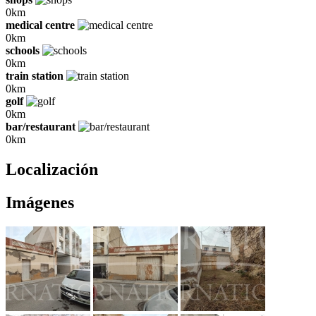
0km
medical centre
0km
schools
0km
train station
0km
golf
0km
bar/restaurant
0km
Localización
Imágenes