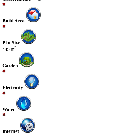
Build Area
Plot Size
2
445 m
Garden
Electricity
Water
Internet