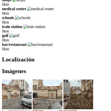
0km
medical centre
0km
schools
0km
train station
0km
golf
0km
bar/restaurant
0km
Localización
Imágenes