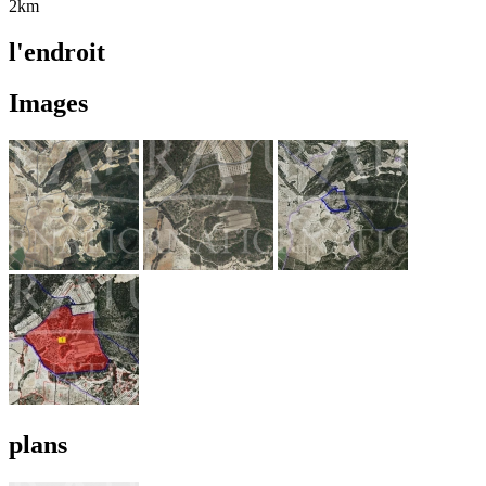
2km
l'endroit
Images
plans