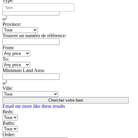
Type:
Minimum Build Area:
2
m
Province:
Trouver un numéro de référence:
From:
To:
Minimum Land Area:
2
m
Ville:
Chercher votre bien
Email me more like these results
Beds:
Baths:
Order: