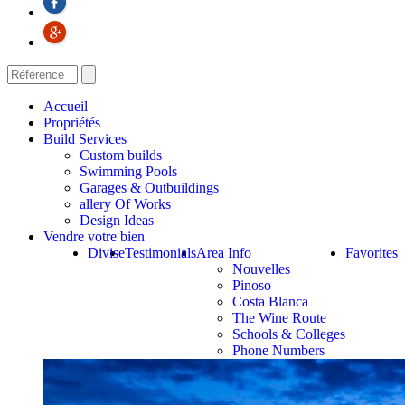
Accueil
Propriétés
Build Services
Custom builds
Swimming Pools
Garages & Outbuildings
allery Of Works
Design Ideas
Vendre votre bien
Divise
Testimonials
Area Info
Favorites
Nouvelles
Pinoso
Costa Blanca
The Wine Route
Schools & Colleges
Phone Numbers