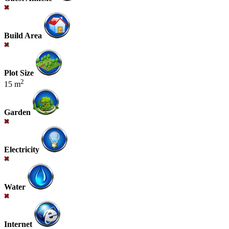
Build Area
Plot Size
2
15 m
Garden
Electricity
Water
Internet