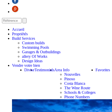
Accueil
Propriétés
Build Services
Custom builds
Swimming Pools
Garages & Outbuildings
allery Of Works
Design Ideas
Vendre votre bien
Divise
Testimonials
Area Info
Favorites
Nouvelles
Pinoso
Costa Blanca
The Wine Route
Schools & Colleges
Phone Numbers