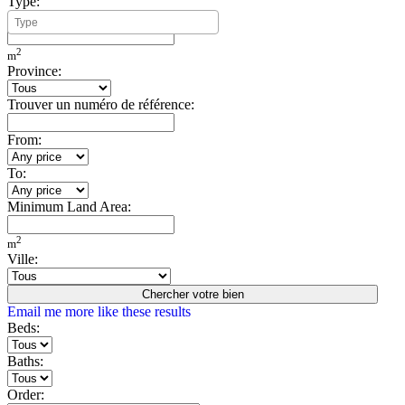
Type:
Minimum Build Area:
2
m
Province:
Trouver un numéro de référence:
From:
To:
Minimum Land Area:
2
m
Ville:
Chercher votre bien
Email me more like these results
Beds:
Baths:
Order: