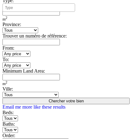
Type:
Minimum Build Area:
2
m
Province:
Trouver un numéro de référence:
From:
To:
Minimum Land Area:
2
m
Ville:
Chercher votre bien
Email me more like these results
Beds:
Baths:
Order: