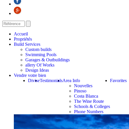
Accueil
Propriétés
Build Services
Custom builds
Swimming Pools
Garages & Outbuildings
allery Of Works
Design Ideas
Vendre votre bien
Divise
Testimonials
Area Info
Favorites
Nouvelles
Pinoso
Costa Blanca
The Wine Route
Schools & Colleges
Phone Numbers