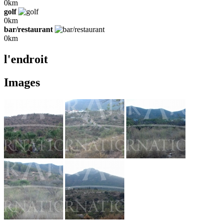
0km
golf
0km
bar/restaurant
0km
l'endroit
Images