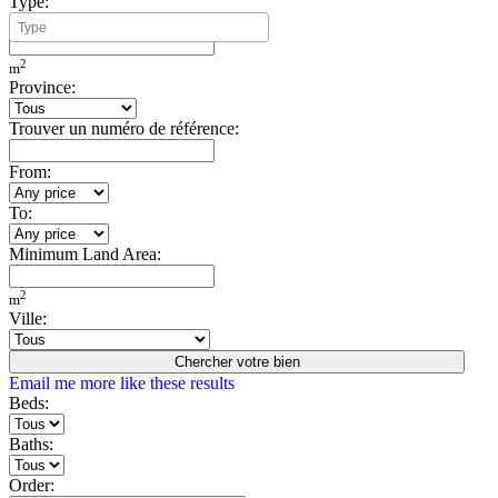
Type:
Minimum Build Area:
2
m
Province:
Trouver un numéro de référence:
From:
To:
Minimum Land Area:
2
m
Ville:
Chercher votre bien
Email me more like these results
Beds:
Baths:
Order: