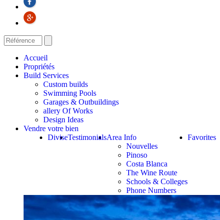
Accueil
Propriétés
Build Services
Custom builds
Swimming Pools
Garages & Outbuildings
allery Of Works
Design Ideas
Vendre votre bien
Divise
Testimonials
Area Info
Favorites
Nouvelles
Pinoso
Costa Blanca
The Wine Route
Schools & Colleges
Phone Numbers