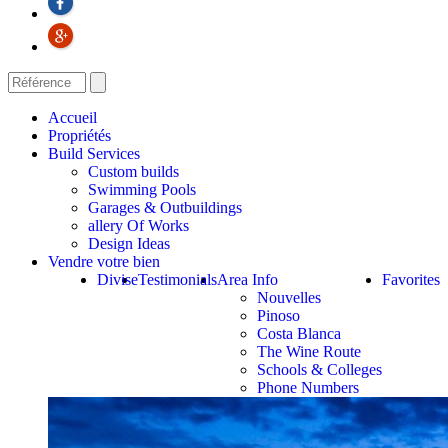
Accueil
Propriétés
Build Services
Custom builds
Swimming Pools
Garages & Outbuildings
allery Of Works
Design Ideas
Vendre votre bien
Divise
Testimonials
Area Info
Favorites
Nouvelles
Pinoso
Costa Blanca
The Wine Route
Schools & Colleges
Phone Numbers