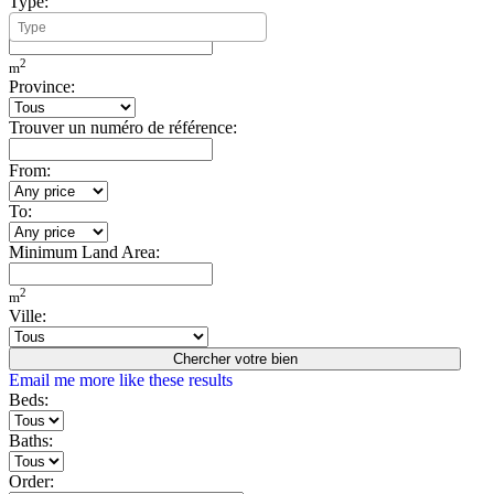
Type:
Minimum Build Area:
2
m
Province:
Trouver un numéro de référence:
From:
To:
Minimum Land Area:
2
m
Ville:
Chercher votre bien
Email me more like these results
Beds:
Baths:
Order: