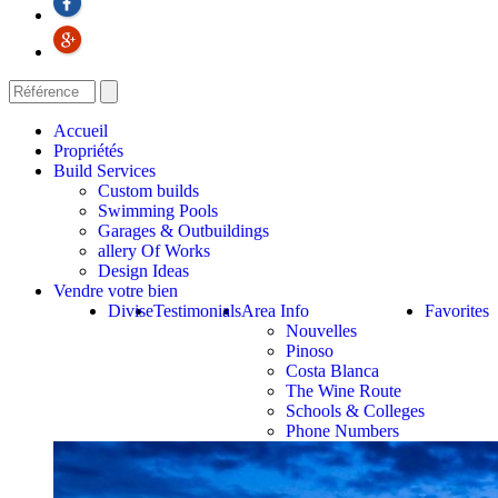
Accueil
Propriétés
Build Services
Custom builds
Swimming Pools
Garages & Outbuildings
allery Of Works
Design Ideas
Vendre votre bien
Divise
Testimonials
Area Info
Favorites
Nouvelles
Pinoso
Costa Blanca
The Wine Route
Schools & Colleges
Phone Numbers