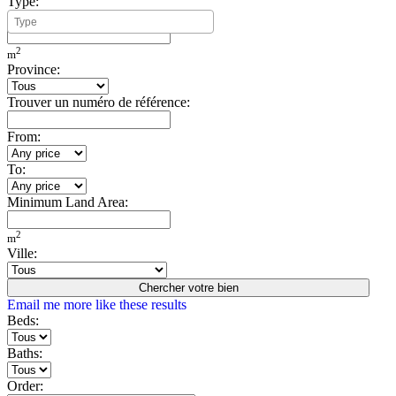
Type:
Minimum Build Area:
2
m
Province:
Trouver un numéro de référence:
From:
To:
Minimum Land Area:
2
m
Ville:
Chercher votre bien
Email me more like these results
Beds:
Baths:
Order: