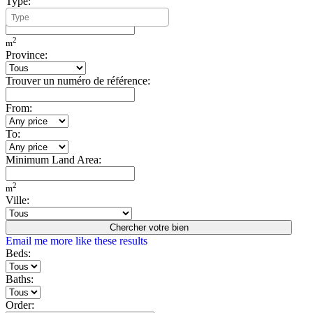
Type:
Minimum Build Area:
2
m
Province:
Trouver un numéro de référence:
From:
To:
Minimum Land Area:
2
m
Ville:
Chercher votre bien
Email me more like these results
Beds:
Baths:
Order: