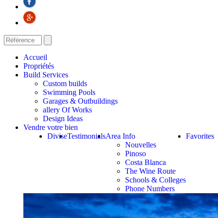
Accueil
Propriétés
Build Services
Custom builds
Swimming Pools
Garages & Outbuildings
allery Of Works
Design Ideas
Vendre votre bien
Divise
Testimonials
Area Info
Favorites
Nouvelles
Pinoso
Costa Blanca
The Wine Route
Schools & Colleges
Phone Numbers