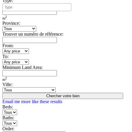
Type:
Minimum Build Area:
2
m
Province:
Trouver un numéro de référence:
From:
To:
Minimum Land Area:
2
m
Ville:
Chercher votre bien
Email me more like these results
Beds:
Baths:
Order: