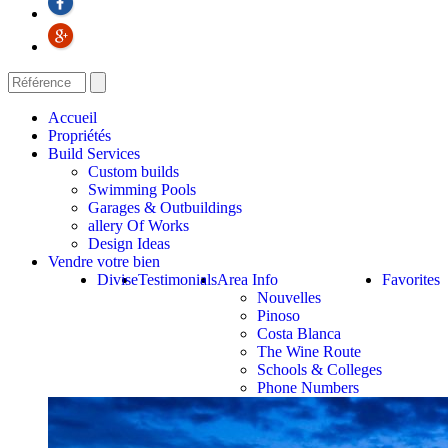
Accueil
Propriétés
Build Services
Custom builds
Swimming Pools
Garages & Outbuildings
allery Of Works
Design Ideas
Vendre votre bien
Divise
Testimonials
Area Info
Favorites
Nouvelles
Pinoso
Costa Blanca
The Wine Route
Schools & Colleges
Phone Numbers