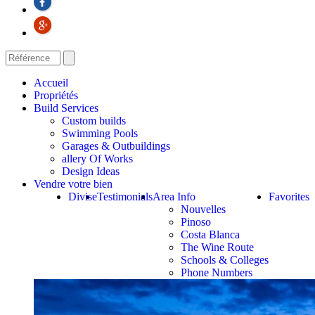
Accueil
Propriétés
Build Services
Custom builds
Swimming Pools
Garages & Outbuildings
allery Of Works
Design Ideas
Vendre votre bien
Divise
Testimonials
Area Info
Favorites
Nouvelles
Pinoso
Costa Blanca
The Wine Route
Schools & Colleges
Phone Numbers