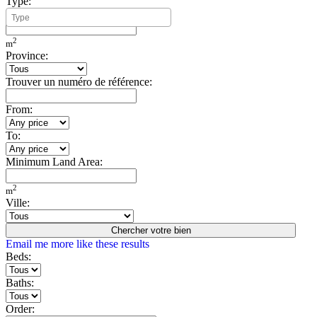
Type:
Minimum Build Area:
2
m
Province:
Trouver un numéro de référence:
From:
To:
Minimum Land Area:
2
m
Ville:
Chercher votre bien
Email me more like these results
Beds:
Baths:
Order: