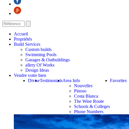
Accueil
Propriétés
Build Services
Custom builds
Swimming Pools
Garages & Outbuildings
allery Of Works
Design Ideas
Vendre votre bien
Divise
Testimonials
Area Info
Favorites
Nouvelles
Pinoso
Costa Blanca
The Wine Route
Schools & Colleges
Phone Numbers