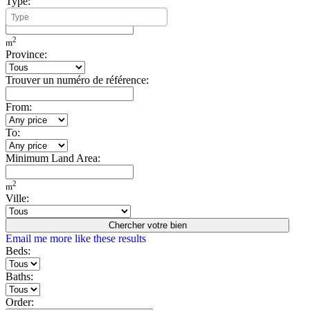
Type:
Minimum Build Area:
2
m
Province:
Trouver un numéro de référence:
From:
To:
Minimum Land Area:
2
m
Ville:
Chercher votre bien
Email me more like these results
Beds:
Baths:
Order: