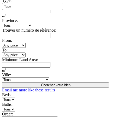
Type:
Minimum Build Area:
2
m
Province:
Trouver un numéro de référence:
From:
To:
Minimum Land Area:
2
m
Ville:
Chercher votre bien
Email me more like these results
Beds:
Baths:
Order: