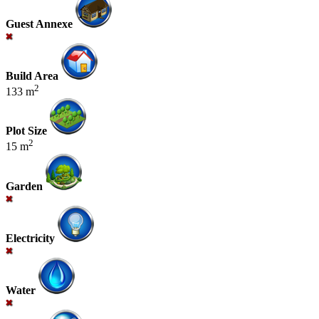
Guest Annexe
Build Area
2
133 m
Plot Size
2
15 m
Garden
Electricity
Water