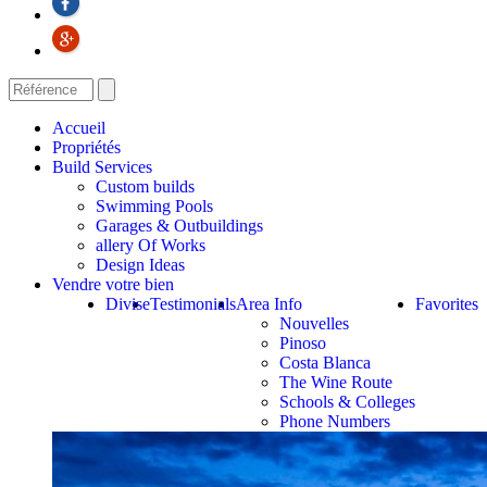
Accueil
Propriétés
Build Services
Custom builds
Swimming Pools
Garages & Outbuildings
allery Of Works
Design Ideas
Vendre votre bien
Divise
Testimonials
Area Info
Favorites
Nouvelles
Pinoso
Costa Blanca
The Wine Route
Schools & Colleges
Phone Numbers