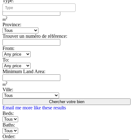
Type:
Minimum Build Area:
2
m
Province:
Trouver un numéro de référence:
From:
To:
Minimum Land Area:
2
m
Ville:
Chercher votre bien
Email me more like these results
Beds:
Baths:
Order: