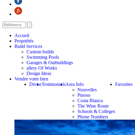
Accueil
Propriétés
Build Services
Custom builds
Swimming Pools
Garages & Outbuildings
allery Of Works
Design Ideas
Vendre votre bien
Divise
Testimonials
Area Info
Favorites
Nouvelles
Pinoso
Costa Blanca
The Wine Route
Schools & Colleges
Phone Numbers