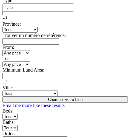
Type:
Minimum Build Area:
2
m
Province:
Trouver un numéro de référence:
From:
To:
Minimum Land Area:
2
m
Ville:
Chercher votre bien
Email me more like these results
Beds:
Baths:
Order: