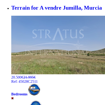
Terrain for A vendre
Jumilla, Murcia
20.500€
21.995€
Ref: 45028C2511
Bedrooms