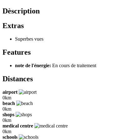
Dèscription
Extras
Superbes vues
Features
note de l'énergie:
En cours de traitement
Distances
airport
0km
beach
0km
shops
0km
medical centre
0km
schools