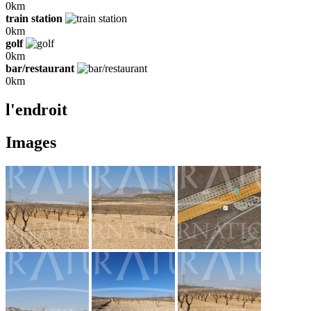
0km
train station
0km
golf
0km
bar/restaurant
0km
l'endroit
Images