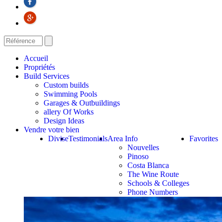
Accueil
Propriétés
Build Services
Custom builds
Swimming Pools
Garages & Outbuildings
allery Of Works
Design Ideas
Vendre votre bien
Divise
Testimonials
Area Info
Favorites
Nouvelles
Pinoso
Costa Blanca
The Wine Route
Schools & Colleges
Phone Numbers