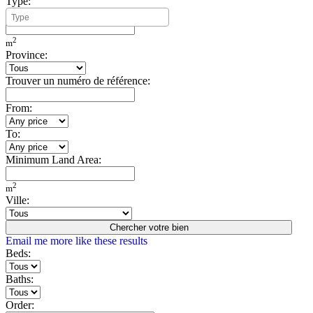
Type:
Minimum Build Area:
2
m
Province:
Trouver un numéro de référence:
From:
To:
Minimum Land Area:
2
m
Ville:
Chercher votre bien
Email me more like these results
Beds:
Baths:
Order: