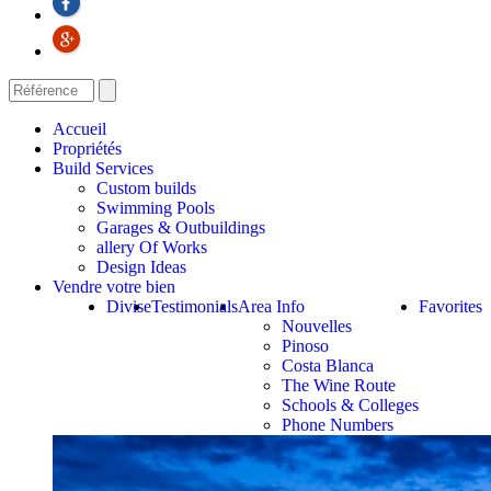
Accueil
Propriétés
Build Services
Custom builds
Swimming Pools
Garages & Outbuildings
allery Of Works
Design Ideas
Vendre votre bien
Divise
Testimonials
Area Info
Favorites
Nouvelles
Pinoso
Costa Blanca
The Wine Route
Schools & Colleges
Phone Numbers