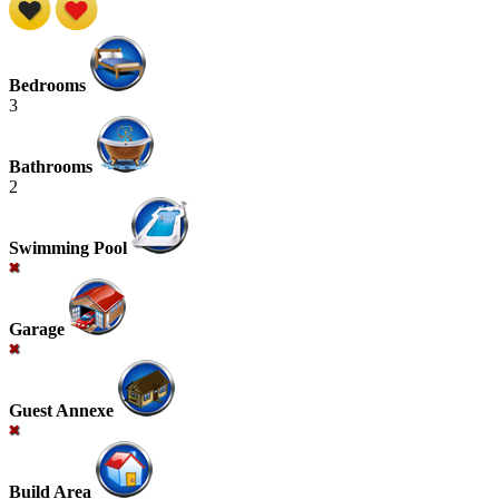
Bedrooms
3
Bathrooms
2
Swimming Pool
Garage
Guest Annexe
Build Area