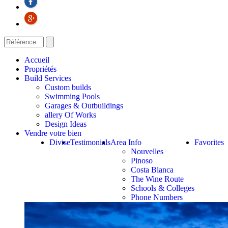
Accueil
Propriétés
Build Services
Custom builds
Swimming Pools
Garages & Outbuildings
allery Of Works
Design Ideas
Vendre votre bien
Divise
Testimonials
Area Info
Favorites
Nouvelles
Pinoso
Costa Blanca
The Wine Route
Schools & Colleges
Phone Numbers