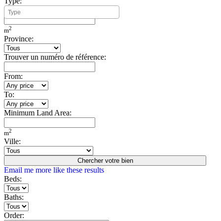
Type:
Minimum Build Area:
2
m
Province:
Trouver un numéro de référence:
From:
To:
Minimum Land Area:
2
m
Ville:
Chercher votre bien
Email me more like these results
Beds:
Baths:
Order: