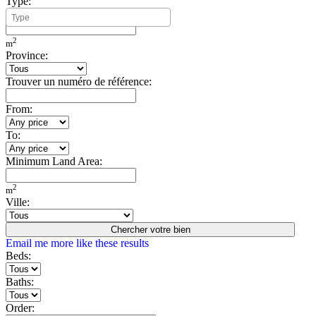
Type:
Minimum Build Area:
2
m
Province:
Trouver un numéro de référence:
From:
To:
Minimum Land Area:
2
m
Ville:
Chercher votre bien
Email me more like these results
Beds:
Baths:
Order: