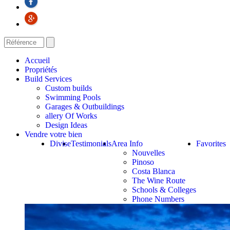
Accueil
Propriétés
Build Services
Custom builds
Swimming Pools
Garages & Outbuildings
allery Of Works
Design Ideas
Vendre votre bien
Divise
Testimonials
Area Info
Favorites
Nouvelles
Pinoso
Costa Blanca
The Wine Route
Schools & Colleges
Phone Numbers