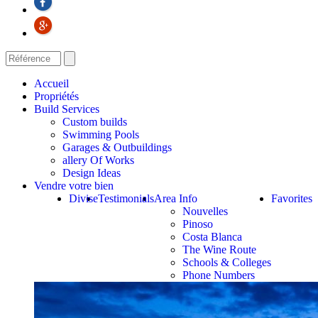
Accueil
Propriétés
Build Services
Custom builds
Swimming Pools
Garages & Outbuildings
allery Of Works
Design Ideas
Vendre votre bien
Divise
Testimonials
Area Info
Favorites
Nouvelles
Pinoso
Costa Blanca
The Wine Route
Schools & Colleges
Phone Numbers