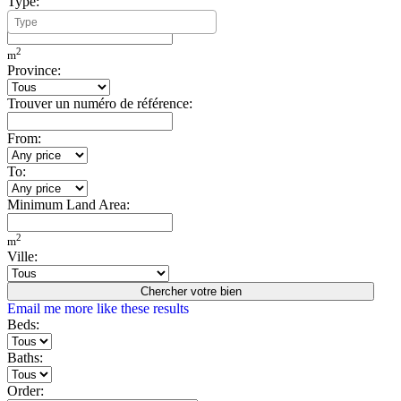
Type:
Minimum Build Area:
2
m
Province:
Trouver un numéro de référence:
From:
To:
Minimum Land Area:
2
m
Ville:
Chercher votre bien
Email me more like these results
Beds:
Baths:
Order: