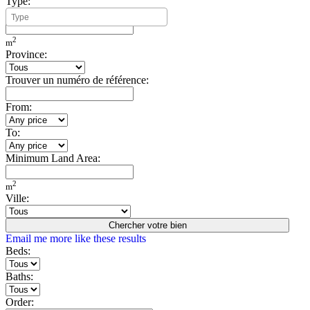
Type:
Minimum Build Area:
2
m
Province:
Trouver un numéro de référence:
From:
To:
Minimum Land Area:
2
m
Ville:
Chercher votre bien
Email me more like these results
Beds:
Baths:
Order: