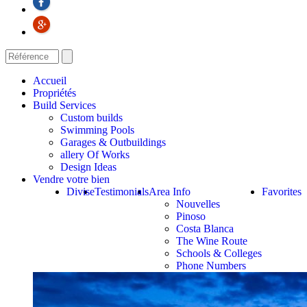
Accueil
Propriétés
Build Services
Custom builds
Swimming Pools
Garages & Outbuildings
allery Of Works
Design Ideas
Vendre votre bien
Divise
Testimonials
Area Info
Favorites
Nouvelles
Pinoso
Costa Blanca
The Wine Route
Schools & Colleges
Phone Numbers